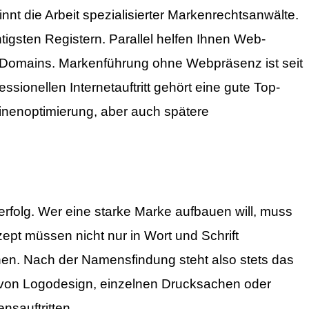
nnt die Arbeit spezialisierter Markenrechtsanwälte.
gsten Registern. Parallel helfen Ihnen Web-
rinhalt von
Vimeo
. Um auf den eigentlichen Inhalt zuzugreifen
te beachten Sie, dass dabei Daten an Drittanbieter weitergege
 Domains. Markenführung ohne Webpräsenz ist seit
Mehr Informationen
sionellen Internetauftritt gehört eine gute Top-
Inhalt entsperren
inenoptimierung, aber auch spätere
Erforderlichen Service akzeptieren und Inhalte entsperren
erfolg. Wer eine starke Marke aufbauen will, muss
t müssen nicht nur in Wort und Schrift
en. Nach der Namensfindung steht also stets das
 von
Logodesign
, einzelnen
Drucksachen
oder
sauftritten.