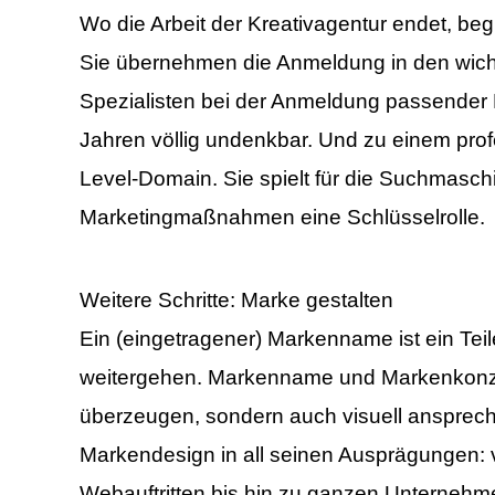
Wo die Arbeit der Kreativagentur endet, begi
Sie übernehmen die Anmeldung in den wichti
Sie sehen gerade einen Platzhalte
unten. Bit
Spezialisten bei der Anmeldung passender
Jahren völlig undenkbar. Und zu einem profes
Level-Domain. Sie spielt für die Suchmasch
Marketingmaßnahmen eine Schlüsselrolle.
Weitere Schritte: Marke gestalten
Ein (eingetragener) Markenname ist ein Teil
weitergehen. Markenname und Markenkonzep
überzeugen, sondern auch visuell ansprech
Markendesign in all seinen Ausprägungen:
Webauftritten
bis hin zu ganzen Unternehmen